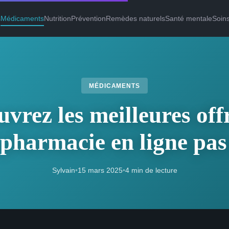
s
Médicaments
Nutrition
Prévention
Remèdes naturels
Santé mentale
Soin
MÉDICAMENTS
vrez les meilleures off
pharmacie en ligne pas
Sylvain
•
15 mars 2025
•
4 min de lecture