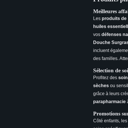
Meilleures affa
Les
produits de
huiles essentiel
vos
défenses na
Douche Surgra
incluent égalem
des familles. Att
Sélection de so
Profitez des
soin
sèches
ou sensi
grâce à leurs cr
parapharmacie
Promotions sur
Côté enfants, les