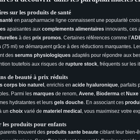
ires sur les produits de santé
 santé
en parapharmacie ligne connaissent une popularité croi
les
apaisantes aux
complements alimentaires
innovants, ces a
turelles
à des
prix promos
. Certaines références comme l’
AD
s
(75 ml) se démarquent grâce à des réductions marquantes. L
ent des
serums physiologiques
adaptés pour répondre aux bes
ention toutefois aux risques de
rupture stock
, fréquents sur les 
ins de beauté à prix réduits
s corps bio naturel
, enrichis en
acide hyaluronique
, parfaits
bles. Parmi les
marques
de renom,
Avene
,
Bioderma
et
Nuxe
èmes hydratantes et leurs
gels douche
. En associant ces
produi
à un
choix
varié de
materiel medical
, vous maximisez votre ex
 les produits pour enfants
 parents trouvent des
produits sante beaute
ciblant leur bien-êt