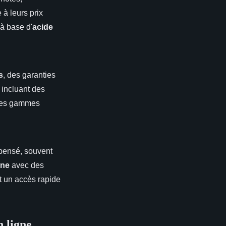
 à leurs prix
 à base d'
acide
s
, des garanties
incluant des
es gammes
pensé, souvent
gne
avec des
nt un accès rapide
 ligne