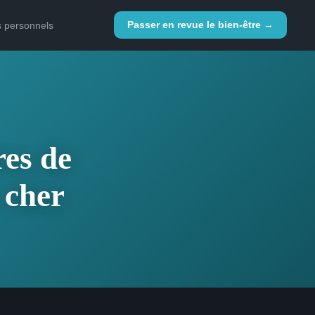
Passer en revue le bien-être →
s personnels
res de
 cher