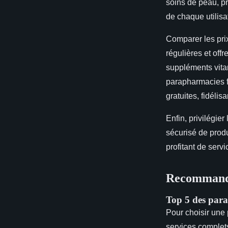
soins de peau, pr
de chaque utilisa
Comparer les prix
régulières et off
suppléments vitam
parapharmacies fr
gratuites, fidélisa
Enfin, privilégie
sécurisé de produ
profitant de serv
Recommandat
Top 5 des para
Pour choisir une
services complet