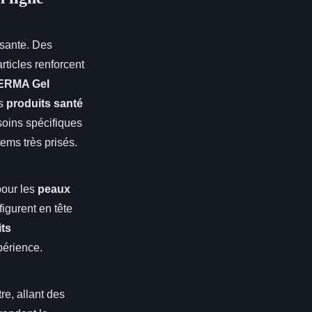
ssante. Des
rticles renforcent
ERMA Gel
es
produits santé
oins spécifiques
items très prisés.
 pour les
peaux
figurent en tête
ts
périence.
re, allant des