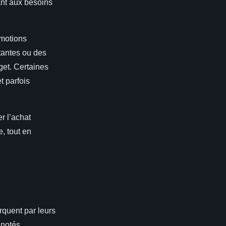
ant aux besoins
omotions
atantes ou des
get. Certaines
t parfois
r l’achat
e, tout en
quent par leurs
 notés,