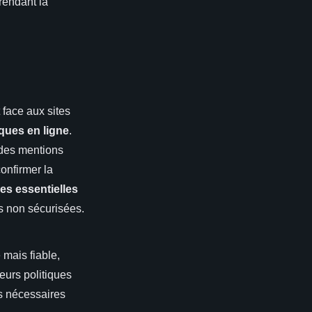
rendant la
t face aux sites
iques en ligne
.
 des mentions
onfirmer la
es essentielles
s non sécurisées.
mais fiable,
leurs politiques
es nécessaires