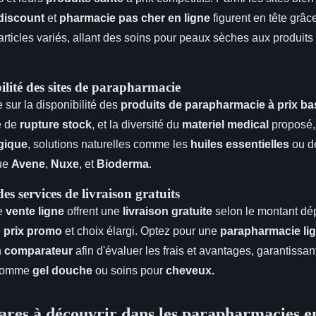
discount
et
pharmacie pas cher en ligne
figurent en tête grâce
s articles variés, allant des soins pour peaux sèches aux produits
bilité des sites de parapharmacie
e sur la disponibilité des
produits de parapharmacie à prix ba
e de
rupture stock
, et la diversité du
materiel medical
proposé, 
gique
, solutions naturelles comme les
huiles essentielles
ou d
que
Avene
,
Nuxe
, et
Bioderma
.
s services de livraison gratuits
de
vente ligne
offrent une
livraison gratuite
selon le montant dé
e
prix promo
et choix élargi. Optez pour une
parapharmacie li
n
comparateur
afin d'évaluer les frais et avantages, garantissa
 comme
gel douche
ou soins pour
cheveux.
ares à découvrir dans les parapharmacies en