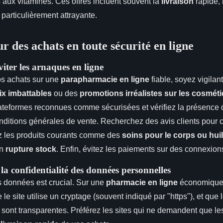
 aux vitamines. Ces offres incluent souvent la
livraison
rapide, 
particulièrement attrayante.
r des achats en toute sécurité en ligne
iter les arnaques en ligne
os achats sur une
parapharmacie en ligne
fiable, soyez vigilan
ix imbattables
ou des
promotions irréalistes sur les cosmét
plateformes reconnues comme sécurisées et vérifiez la présence
nditions générales de vente. Recherchez des avis clients pour c
rez les produits courants comme des
soins pour le corps ou huil
en
rupture stock
. Enfin, évitez les paiements sur des connexion
la confidentialité des données personnelles
s données est crucial. Sur une
pharmacie en ligne
économique 
le site utilise un cryptage (souvent indiqué par "https"), et que 
é sont transparentes. Préférez les sites qui ne demandent que l