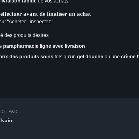
e
livraison rapide
de vos achats.
 effectuer avant de finaliser un achat
sur “Acheter”, inspectez :
té des produits désirés
de
parapharmacie ligne avec livraison
prix des produits soins
tels qu'un
gel douche
ou une
crème b
RIT PAR
lvain