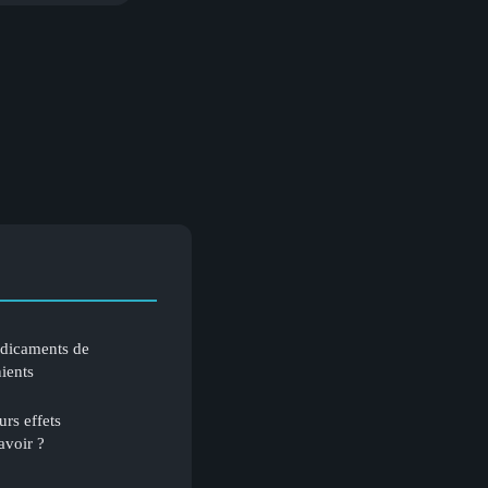
dicaments de
ients
rs effets
avoir ?