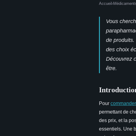
Accueil
›
Médicament
Vous cherch
parapharmaci
de produits.
des choix éc
Découvrez co
être.
Introductio
Pour
commander 
permettant de cho
des prix,
et la po
essentiels. Une 