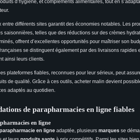
oduits d’hygiène, et compléments alimentaires, tout en s’adapt
teur.
 entre différents sites garantit des économies notables. Les pr
res saisonnières, telles que des réductions sur des crèmes hydr
inés, offrent d’excellentes opportunités pour maîtriser son bud
ançaises se distinguent également par des livraisons rapides e
nt ainsi leurs clients.
r les plateformes fiables, reconnues pour leur sérieux, peut assure
its de qualité. Grâce à ces outils, acheter malin devient possibl
ices adaptés au quotidien.
ions de parapharmacies en ligne fiables
pharmacies en ligne
parapharmacie en ligne
adaptée, plusieurs
marques
se démar
s et leurs
produits sante
à prix compétitifs. Parmi les sites bien